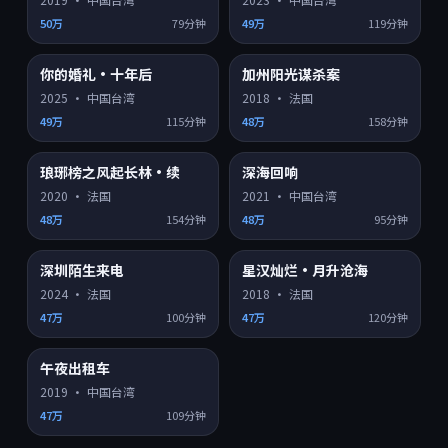
50万
79分钟
49万
119分钟
你的婚礼·十年后
加州阳光谋杀案
HD
HD
8.8
7.4
热门
热门
2025
·
中国台湾
2018
·
法国
49万
115分钟
48万
158分钟
琅琊榜之风起长林·续
深海回响
HD
HD
6.8
8.1
热门
热门
2020
·
法国
2021
·
中国台湾
48万
154分钟
48万
95分钟
深圳陌生来电
星汉灿烂·月升沧海
HD
HD
8.4
7.8
热门
热门
2024
·
法国
2018
·
法国
47万
100分钟
47万
120分钟
午夜出租车
HD
8.6
热门
2019
·
中国台湾
47万
109分钟