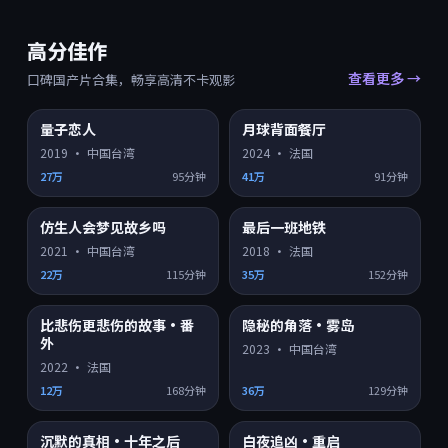
高分佳作
查看更多 →
口碑国产片合集，畅享高清不卡观影
9.4
9.4
量子恋人
月球背面餐厅
HD
HD
2019
·
中国台湾
2024
·
法国
27万
95分钟
41万
91分钟
9.4
9.4
仿生人会梦见故乡吗
最后一班地铁
HD
HD
2021
·
中国台湾
2018
·
法国
22万
115分钟
35万
152分钟
9.3
9.2
比悲伤更悲伤的故事·番
隐秘的角落·雾岛
HD
4K超清
外
2023
·
中国台湾
2022
·
法国
12万
168分钟
36万
129分钟
9.2
9.2
沉默的真相·十年之后
白夜追凶·重启
HD
HD