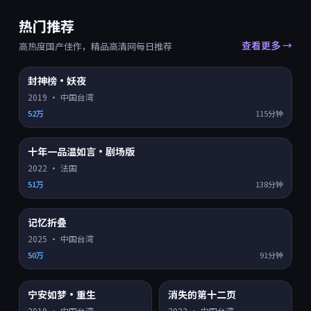
热门推荐
查看更多 →
高热度国产佳作，精品高清网每日推荐
封神榜·妖夜
HD
8.0
热门 TOP
1
2019
·
中国台湾
52万
115分钟
十年一品温如言·剧场版
HD
8.2
热门 TOP
2
2022
·
法国
51万
138分钟
记忆折叠
HD
8.9
热门 TOP
3
2025
·
中国台湾
50万
91分钟
宁安如梦·重生
消失的第十二页
HD
4K超清
8.3
7.2
热门
热门
2019
·
中国台湾
2023
·
中国台湾