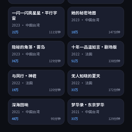
一闪一闪亮星星·平行宇
她的秘密地图
4K超清
4K超清
8.8
9.1
宙
2023
·
中国台湾
2023
·
中国台湾
22万
111分钟
18万
147分钟
隐秘的角落·雾岛
十年一品温如言·剧场版
4K超清
HD
9.2
8.2
2023
·
中国台湾
2022
·
法国
36万
129分钟
51万
138分钟
与凤行·神君
无人知晓的夏天
HD
HD
8.3
8.6
2022
·
法国
2022
·
法国
19万
120分钟
33万
172分钟
深海回响
梦华录·东京梦华
HD
HD
8.1
7.3
2021
·
中国台湾
2021
·
中国台湾
48万
95分钟
33万
129分钟