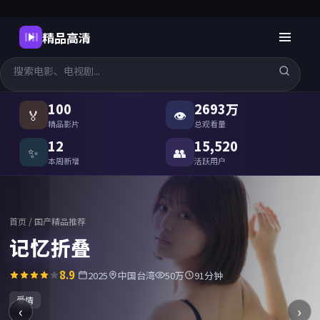
精品高清
国产精品高清在线观看
-
精品高
100
2693万
🏅
👁
精品影片
总观看量
12
15,520
✨
👥
本周新增
活跃用户
首页
/
国产精品推荐
记忆折叠
8.9
2025
中国台湾
50万
91分钟
爱情
‹
›