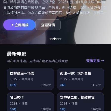
国产精品高清在线观看。记忆折叠（2025）是由陈凯歌执导的中国
台湾爱情题材国产影视作品，全智贤、新垣结衣、汤姆·哈迪等4位
主演领衔出演。海岛度假变成密室困局，每个人都有嫌疑。在精品高
清网可搜索「记忆折叠在线观看」「记忆折叠高清」并享受国产精品
高清在线观看，同类型爱情国产片持续更新。摄影与配乐备受好评，
立即播放
查看详情
适合喜欢院线质感的观众。
最新电影
查看更多 →
国产新片速递，支持国产精品高清在线观看
巴黎最后一场雪
孤注一掷：境外真相
HD
HD
7.9
7.5
2025
·
中国台湾
2025
·
中国台湾
6.1万
129分钟
24万
111分钟
釜山夜行
封神第二部：朝歌夜宴
HD
HD
7.4
7.0
2024
·
法国
2024
·
法国
2.9万
138分钟
39万
120分钟